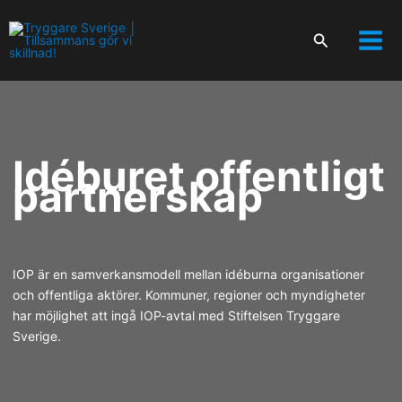
Hoppa
till
Sök
innehåll
Idéburet offentligt
partnerskap
IOP är en samverkansmodell mellan idéburna organisationer
och offentliga aktörer. Kommuner, regioner och myndigheter
har möjlighet att ingå IOP-avtal med Stiftelsen Tryggare
Sverige.